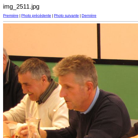
img_2511.jpg
Première
|
Photo précédente
|
Photo suivante
|
Dernière